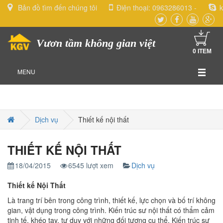
Bản đồ tìm đến chúng tôi
Điện thoại:
0963286013
-
k
Vươn tầm không gian việt
0
ITEM
MENU
Dịch vụ
Thiết kế nội thất
THIẾT KẾ NỘI THẤT
18/04/2015
6545 lượt xem
Dịch vụ
Thiết kế Nội Thất
Là trang trí bên trong công trình, thiết kế, lực chọn và bố trí không
gian, vật dụng trong công trình. Kiến trúc sư nội thất có thẩm cảm
tinh tế, khéo tay, tư duy với những đối tượng cụ thể. Kiến trúc sư