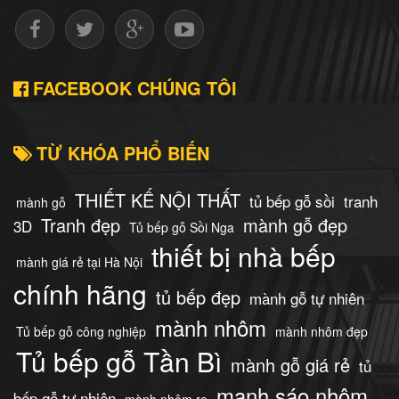
FACEBOOK CHÚNG TÔI
TỪ KHÓA PHỔ BIẾN
THIẾT KẾ NỘI THẤT
tủ bếp gỗ sồi
tranh
mành gỗ
Tranh đẹp
mành gỗ đẹp
3D
Tủ bếp gỗ Sồi Nga
thiết bị nhà bếp
mành giá rẻ tại Hà Nội
chính hãng
tủ bếp đẹp
mành gỗ tự nhiên
mành nhôm
Tủ bếp gỗ công nghiệp
mành nhôm đẹp
Tủ bếp gỗ Tần Bì
mành gỗ giá rẻ
tủ
manh sáo nhôm
bếp gỗ tự nhiên