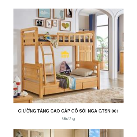
Add to Cart
GIƯỜNG TẦNG CAO CẤP GỖ SỒI NGA GTSN 001
Giường