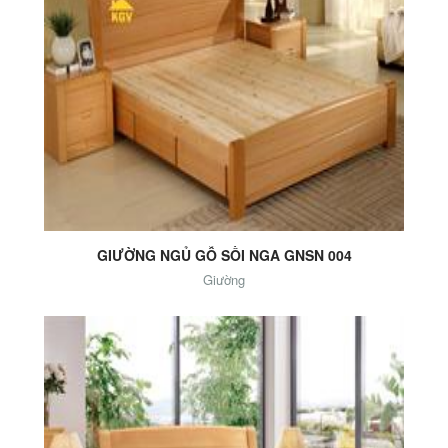
Add to Cart
GIƯỜNG NGỦ GỖ SỒI NGA GNSN 004
Giường