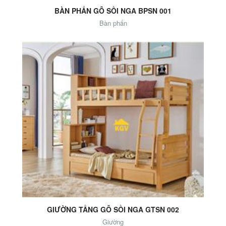
BÀN PHẤN GỖ SỒI NGA BPSN 001
Bàn phấn
Add to Cart
GIƯỜNG TẦNG GỖ SỒI NGA GTSN 002
Giường