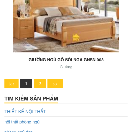
Add to Cart
GIƯỜNG NGỦ GỖ SỒI NGA GNSN 003
Giường
1
2
TÌM KIẾM SẢN PHẨM
THIẾT KẾ NỘI THẤT
nội thất phòng ngủ
phòng ngủ đẹp