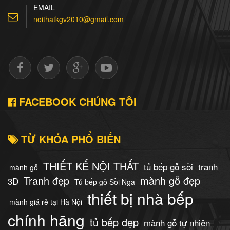
Đặt mua
EMAIL
noithatkgv2010@gmail.com
Tủ bếp Inox Cánh
Acrylic
7.500.000 Đ
Đặt mua
FACEBOOK CHÚNG TÔI
TỪ KHÓA PHỔ BIẾN
THIẾT KẾ NỘI THẤT
tủ bếp gỗ sồi
tranh
mành gỗ
Tranh đẹp
mành gỗ đẹp
3D
Tủ bếp gỗ Sồi Nga
thiết bị nhà bếp
mành giá rẻ tại Hà Nội
chính hãng
tủ bếp đẹp
mành gỗ tự nhiên