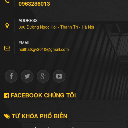
0963286013
7.500.000 Đ
Đặt mua
ADDRESS
Tủ bếp Inox Cánh
390 Đường Ngọc Hồi - Thanh Trì - Hà Nội
Acrylic
7.500.000 Đ
EMAIL
Đặt mua
noithatkgv2010@gmail.com
FACEBOOK CHÚNG TÔI
TỪ KHÓA PHỔ BIẾN