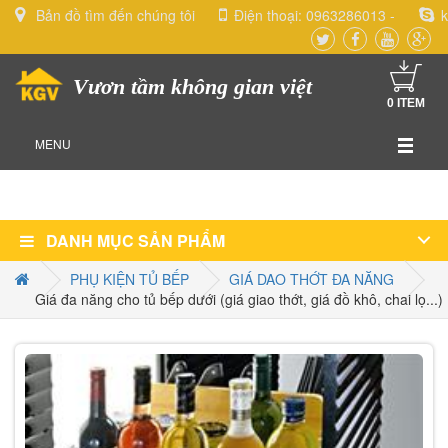
Bản đồ tìm đến chúng tôi
Điện thoại:
0963286013
-
k
Vươn tầm không gian việt
0
ITEM
MENU
DANH MỤC SẢN PHẨM
PHỤ KIỆN TỦ BẾP
GIÁ DAO THỚT ĐA NĂNG
Giá đa năng cho tủ bếp dưới (giá giao thớt, giá đồ khô, chai lọ...)