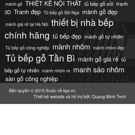
THIẾT KẾ NỘI THẤT
tủ bếp gỗ sồi
tranh
mành gỗ
Tranh đẹp
mành gỗ đẹp
3D
Tủ bếp gỗ Sồi Nga
thiết bị nhà bếp
mành giá rẻ tại Hà Nội
chính hãng
tủ bếp đẹp
mành gỗ tự nhiên
mành nhôm
Tủ bếp gỗ công nghiệp
mành nhôm đẹp
Tủ bếp gỗ Tần Bì
mành gỗ giá rẻ
tủ
manh sáo nhôm
bếp gỗ tự nhiên
mành nhôm re
sàn gỗ công nghiệp
Bản quyền © 2015 thuộc về kgv.vn.
Thiết kế website
và hỗ trợ bởi: Quang Minh Tech