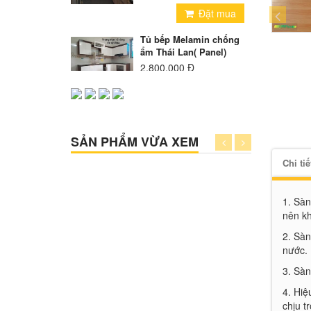
Đặt mua
Tủ bếp Melamin chống
ẩm Thái Lan( Panel)
2.800.000 Đ
Đặt mua
Tủ bếp Inox cánh
Melamin
SẢN PHẨM VỪA XEM
5.300.000 Đ
Chi ti
Đặt mua
Tủ bếp Inox Cánh Kính
1. Sàn
8.500.000 Đ
nên kh
2. Sàn
Đặt mua
nước.
Tủ bếp inox cánh gỗ tự
3. Sàn
nhiên xoan đào
4. Hiệ
7.500.000 Đ
chịu t