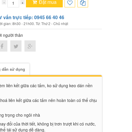
Đặt mua
:
nổi trội: – Công nghệ hèm khóa với chiều dày mỏng
ư vấn trực tiếp: 0945 66 40 46
cần dùng keo dán
ời gian: 8h30 - 21h00. Từ: Thứ 2 - Chủ nhật
 100% khi bị ngập nước
ới người thân
a đạt tiêu chuẩn Hàn Quốc
ong vênh, co ngót, mối mọt
n và an toàn cho sức khỏe
 dẫn sử dụng
èm liên kết giữa các tấm, ko sử dụng keo dán nền
oá liên kết giữa các tấm nên hoàn toàn có thể chịu
ng trọng cho ngôi nhà
 đổi của thời tiết, không bị trơn trượt khi có nước,
 thể tái sử dụng dễ dàng.