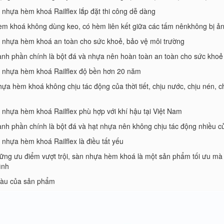
 nhựa hèm khoá Railflex lắp đặt thi công dễ dàng
m khoá không dùng keo, có hèm liên kết giữa các tấm nênkhông bị ảnh
 nhựa hèm khoá an toàn cho sức khoẻ, bảo vệ môi trường
ành phần chính là bột đá và nhựa nên hoàn toàn an toàn cho sức khoẻ
n nhựa hèm khoá Railflex độ bền hơn 20 năm
ựa hèm khoá không chịu tác động của thời tiết, chịu nước, chịu nén, 
 nhựa hèm khoá Railflex phù hợp với khí hậu tại Việt Nam
ành phần chính là bột đá và hạt nhựa nên không chịu tác động nhiều của
 nhựa hèm khoá Railflex là điều tất yếu
ững ưu điểm vượt trội, sàn nhựa hèm khoá là một sản phẩm tối ưu mà
ình
àu của sản phẩm