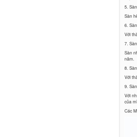
Đặt mua
5. Sàn
Tủ bếp Inox Cánh
Sàn hè
Acrylic
6. Sàn
7.500.000 Đ
Với th
Đặt mua
7. Sà
Sàn nh
năm.
8. Sàn
Với th
9. Sàn
Với nh
của m
Các M