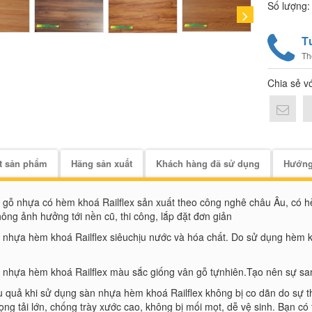
Số lượng
Đặc điểm 
4mm
T
– Không 
Th
– An toàn
Chia sẻ v
– Sàn nhự
– Không c
– Siêu bề
ết sản phẩm
Hãng sản xuất
Khách hàng đã sử dụng
Hướng
 gỗ nhựa có hèm khoá Railflex sản xuất theo công nghê châu Âu, có h
ông ảnh hưởng tới nền cũ, thi công, lắp đặt đơn giản
 nhựa hèm khoá Railflex siêuchịu nước và hóa chất. Do sử dụng hèm kh
 nhựa hèm khoá Railflex màu sắc giống vân gỗ tựnhiên.Tạo nên sự sa
u quả khi sử dụng sàn nhựa hèm khoá Railflex không bị co dãn do sự thay
rọng tải lớn, chống trày xước cao, không bị mối mọt, dễ vệ sinh. Bạn có