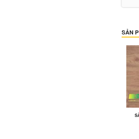
SẢN P
Ad
S