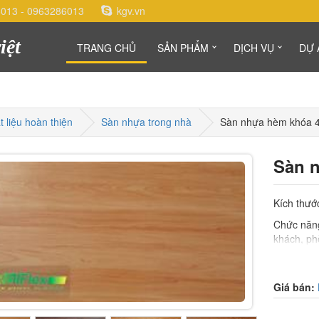
6013
-
0963286013
kgv.vn
iệt
TRANG CHỦ
SẢN PHẨM
DỊCH VỤ
DỰ 
t liệu hoàn thiện
Sàn nhựa trong nhà
Sàn nhựa hèm khóa
Sàn 
Kích thướ
Chức năng
khách, ph
khu nghỉ 
thự…
Giá bán:
Bảo hành
Xuất xứ: