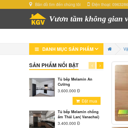
Bản đồ tìm đến chúng tôi
Điện thoại:
096328
Vươn tầm không gian v
DANH MỤC SẢN PHẨM
Vậ
SẢN PHẨM NỔI BẬT
Tủ bếp Melamin An
Cường
3.600.000 Đ
Đặt mua
Tủ bếp Melamin chống
ẩm Thái Lan( Vanachai)
3.400.000 Đ