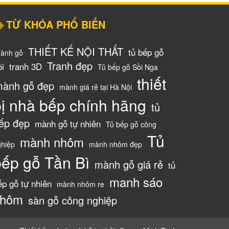
TỪ KHÓA PHỔ BIẾN
THIẾT KẾ NỘI THẤT
tủ bếp gỗ
ành gỗ
Tranh đẹp
ồi
tranh 3D
Tủ bếp gỗ Sồi Nga
thiết
ành gỗ đẹp
mành giá rẻ tại Hà Nội
bị nhà bếp chính hãng
tủ
ếp đẹp
mành gỗ tự nhiên
Tủ bếp gỗ công
Tủ
mành nhôm
ghiệp
mành nhôm đẹp
bếp gỗ Tần Bì
mành gỗ giá rẻ
tủ
manh sáo
ếp gỗ tự nhiên
mành nhôm re
nhôm
sàn gỗ công nghiệp