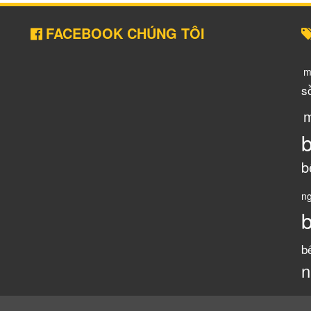
FACEBOOK CHÚNG TÔI
m
s
m
b
n
b