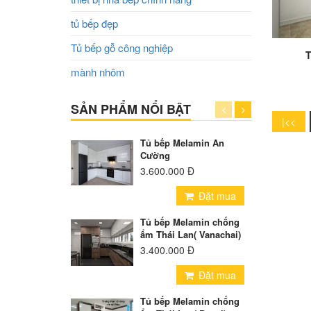
tủ bếp đẹp
Tủ bếp gỗ công nghiệp
mành nhôm
SẢN PHẨM NỔI BẬT
Tủ bếp Melamin An
Cường
3.600.000 Đ
Đặt mua
Tủ bếp Melamin chống
ẩm Thái Lan( Vanachai)
3.400.000 Đ
Đặt mua
Tủ bếp Melamin chống