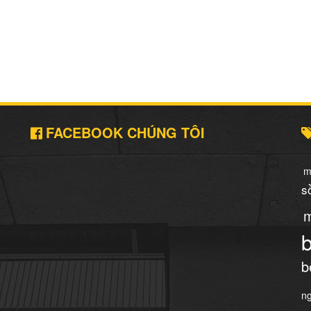
FACEBOOK CHÚNG TÔI
m
s
m
b
n