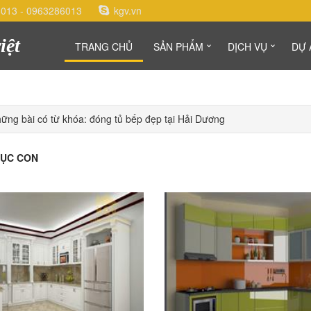
6013
-
0963286013
kgv.vn
iệt
TRANG CHỦ
SẢN PHẨM
DỊCH VỤ
DỰ 
ững bài có từ khóa: đóng tủ bếp đẹp tại Hải Dương
ỤC CON
o Cart
Add to Cart