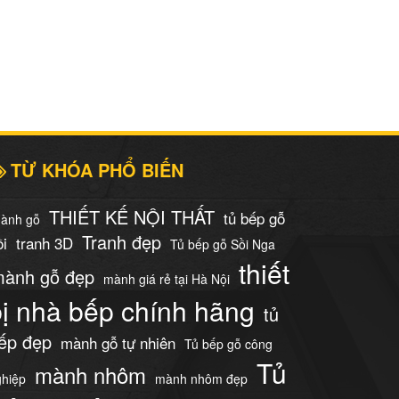
TỪ KHÓA PHỔ BIẾN
THIẾT KẾ NỘI THẤT
tủ bếp gỗ
ành gỗ
Tranh đẹp
ồi
tranh 3D
Tủ bếp gỗ Sồi Nga
thiết
ành gỗ đẹp
mành giá rẻ tại Hà Nội
bị nhà bếp chính hãng
tủ
ếp đẹp
mành gỗ tự nhiên
Tủ bếp gỗ công
Tủ
mành nhôm
ghiệp
mành nhôm đẹp