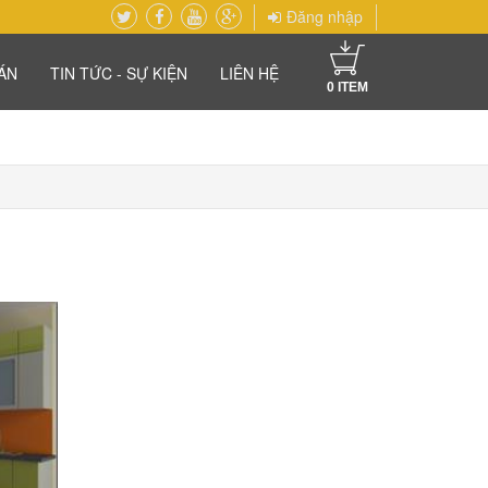
Đăng nhập
ÁN
TIN TỨC - SỰ KIỆN
LIÊN HỆ
0
ITEM