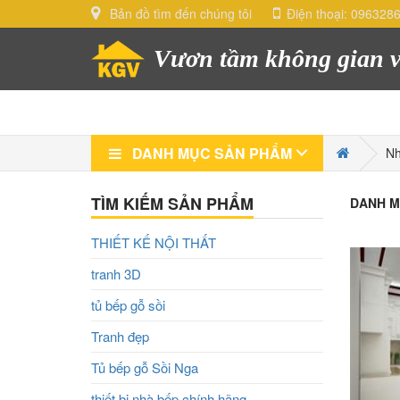
Bản đồ tìm đến chúng tôi
Điện thoại:
096328
Vươn tầm không gian v
DANH MỤC SẢN PHẨM
Nh
TÌM KIẾM SẢN PHẨM
DANH M
THIẾT KẾ NỘI THẤT
tranh 3D
tủ bếp gỗ sồi
Tranh đẹp
Tủ bếp gỗ Sồi Nga
Add t
thiết bị nhà bếp chính hãng