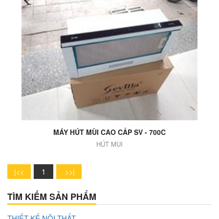
Add to Cart
MÁY HÚT MÙI CAO CẤP SV - 700C
HÚT MÙI
1
TÌM KIẾM SẢN PHẨM
THIẾT KẾ NỘI THẤT