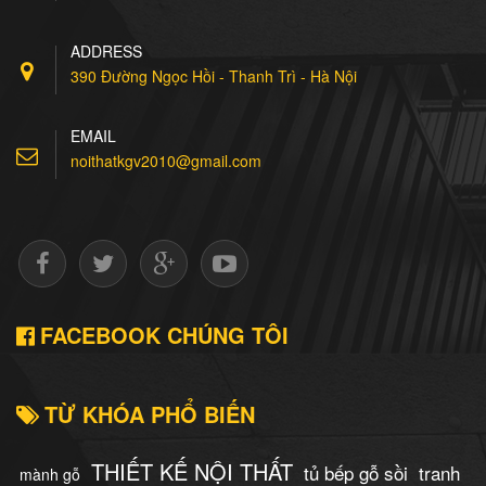
Tủ bếp inox cánh gỗ tự
ADDRESS
nhiên xoan đào
390 Đường Ngọc Hồi - Thanh Trì - Hà Nội
7.500.000 Đ
Đặt mua
EMAIL
noithatkgv2010@gmail.com
Tủ bếp Inox Cánh
Acrylic
7.500.000 Đ
Đặt mua
FACEBOOK CHÚNG TÔI
TỪ KHÓA PHỔ BIẾN
THIẾT KẾ NỘI THẤT
tủ bếp gỗ sồi
tranh
mành gỗ