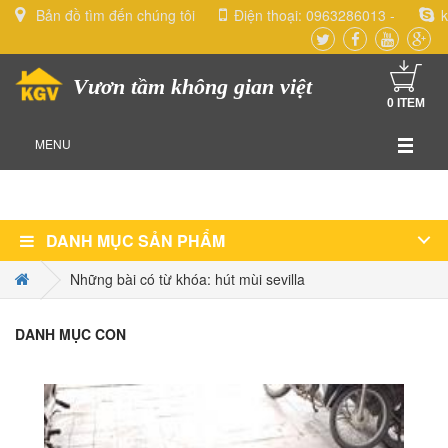
Bản đồ tìm đến chúng tôi
Điện thoại:
0963286013
-
k
Vươn tầm không gian việt
0
ITEM
MENU
DANH MỤC SẢN PHẨM
Những bài có từ khóa: hút mùi sevilla
DANH MỤC CON