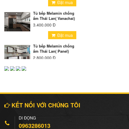
Đặt mua
Tủ bếp Melamin chống
ẩm Thái Lan( Vanachai)
3.400.000 Đ
Đặt mua
Tủ bếp Melamin chống
ẩm Thái Lan( Panel)
2.800.000 Đ
Đặt mua
Tủ bếp Inox cánh
Melamin
5.300.000 Đ
Đặt mua
KẾT NỐI VỚI CHÚNG TÔI
Tủ bếp Inox Cánh Kính
DI ĐỘNG
8.500.000 Đ
0963286013
Đặt mua