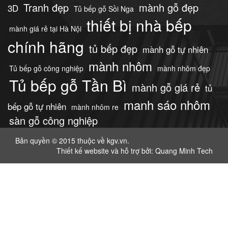
Tranh đẹp
mành gỗ đẹp
3D
Tủ bếp gỗ Sồi Nga
thiết bị nhà bếp
mành giá rẻ tại Hà Nội
chính hãng
tủ bếp đẹp
mành gỗ tự nhiên
mành nhôm
Tủ bếp gỗ công nghiệp
mành nhôm đẹp
Tủ bếp gỗ Tần Bì
mành gỗ giá rẻ
tủ
manh sáo nhôm
bếp gỗ tự nhiên
mành nhôm re
sàn gỗ công nghiệp
Bản quyền © 2015 thuộc về kgv.vn.
Thiết kế website
và hỗ trợ bởi: Quang Minh Tech