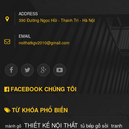
Tủ bếp inox cánh gỗ tự
ADDRESS
nhiên xoan đào
390 Đường Ngọc Hồi - Thanh Trì - Hà Nội
7.500.000 Đ
Đặt mua
EMAIL
noithatkgv2010@gmail.com
Tủ bếp Inox Cánh
Acrylic
7.500.000 Đ
Đặt mua
FACEBOOK CHÚNG TÔI
TỪ KHÓA PHỔ BIẾN
THIẾT KẾ NỘI THẤT
tủ bếp gỗ sồi
tranh
mành gỗ