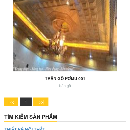
Add to Cart
TRẦN GỖ PƠMU 001
trần gỗ
1
TÌM KIẾM SẢN PHẨM
THIẾT KẾ NỘI THẤT