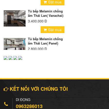
Đặt mua
Tủ bếp Melamin chống
ẩm Thái Lan( Vanachai)
3.400.000 Đ
Đặt mua
Tủ bếp Melamin chống
ẩm Thái Lan( Panel)
2.800.000 Đ
Đặt mua
Tủ bếp Inox cánh
Melamin
5.300.000 Đ
Đặt mua
KẾT NỐI VỚI CHÚNG TÔI
Tủ bếp Inox Cánh Kính
DI ĐỘNG
8.500.000 Đ
0963286013
Đặt mua