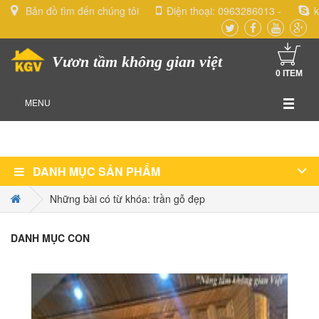
Bản đồ tìm đến chúng tôi
Điện thoại:
0963286013
-
k
Vươn tầm không gian việt
0
ITEM
MENU
DANH MỤC SẢN PHẨM
Những bài có từ khóa: trần gỗ đẹp
DANH MỤC CON