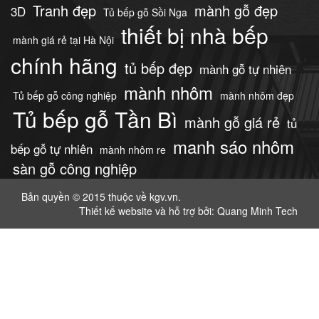
Tranh đẹp
mành gỗ đẹp
3D
Tủ bếp gỗ Sồi Nga
thiết bị nhà bếp
mành giá rẻ tại Hà Nội
chính hãng
tủ bếp đẹp
mành gỗ tự nhiên
mành nhôm
Tủ bếp gỗ công nghiệp
mành nhôm đẹp
Tủ bếp gỗ Tần Bì
mành gỗ giá rẻ
tủ
manh sáo nhôm
bếp gỗ tự nhiên
mành nhôm re
sàn gỗ công nghiệp
Bản quyền © 2015 thuộc về kgv.vn.
Thiết kế website
và hỗ trợ bởi: Quang Minh Tech