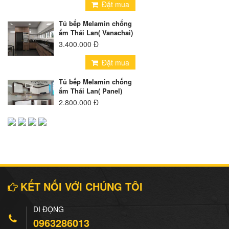
Đặt mua
Tủ bếp Melamin chống
ẩm Thái Lan( Vanachai)
3.400.000 Đ
Đặt mua
Tủ bếp Melamin chống
ẩm Thái Lan( Panel)
2.800.000 Đ
Đặt mua
Tủ bếp Inox cánh
Melamin
5.300.000 Đ
Đặt mua
KẾT NỐI VỚI CHÚNG TÔI
Tủ bếp Inox Cánh Kính
DI ĐỘNG
8.500.000 Đ
0963286013
Đặt mua