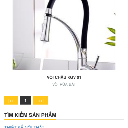
Add to Cart
VÒI CHẬU KGV 01
VÒI RỬA BÁT
1
TÌM KIẾM SẢN PHẨM
THIẾT KẾ NỘI THẤT