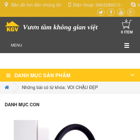
Bản đồ tìm đến chúng tôi
Điện thoại:
0963286013
-
k
Vươn tầm không gian việt
0
ITEM
MENU
DANH MỤC SẢN PHẨM
Những bài có từ khóa: VOI CHẬU ĐẸP
DANH MỤC CON