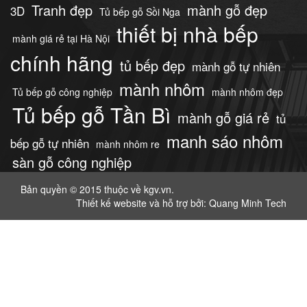
Tranh đẹp
mành gỗ đẹp
3D
Tủ bếp gỗ Sồi Nga
thiết bị nhà bếp
mành giá rẻ tại Hà Nội
chính hãng
tủ bếp đẹp
mành gỗ tự nhiên
mành nhôm
Tủ bếp gỗ công nghiệp
mành nhôm đẹp
Tủ bếp gỗ Tần Bì
mành gỗ giá rẻ
tủ
manh sáo nhôm
bếp gỗ tự nhiên
mành nhôm re
sàn gỗ công nghiệp
Bản quyền © 2015 thuộc về kgv.vn.
Thiết kế website
và hỗ trợ bởi: Quang Minh Tech