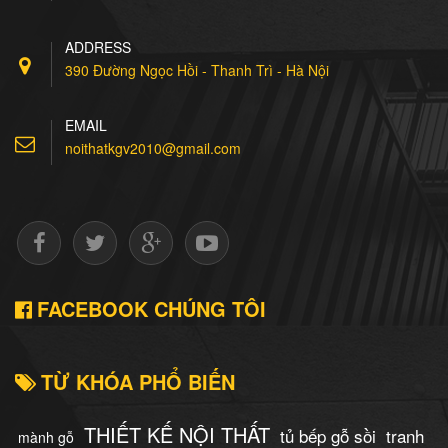
Tủ bếp inox cánh gỗ tự
ADDRESS
nhiên xoan đào
390 Đường Ngọc Hồi - Thanh Trì - Hà Nội
7.500.000 Đ
Đặt mua
EMAIL
noithatkgv2010@gmail.com
Tủ bếp Inox Cánh
Acrylic
7.500.000 Đ
Đặt mua
FACEBOOK CHÚNG TÔI
TỪ KHÓA PHỔ BIẾN
THIẾT KẾ NỘI THẤT
tủ bếp gỗ sồi
tranh
mành gỗ