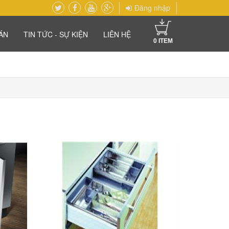
Đăng nhập
ÁN
TIN TỨC - SỰ KIỆN
LIÊN HỆ
0
ITEM
Add to Cart