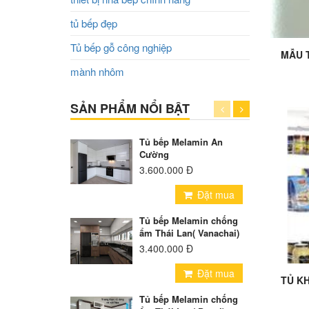
tủ bếp đẹp
Tủ bếp gỗ công nghiệp
mành nhôm
SẢN PHẨM NỔI BẬT
Tủ bếp Melamin An
Cường
3.600.000 Đ
Đặt mua
Add t
Tủ bếp Melamin chống
ẩm Thái Lan( Vanachai)
3.400.000 Đ
Đặt mua
Tủ bếp Melamin chống