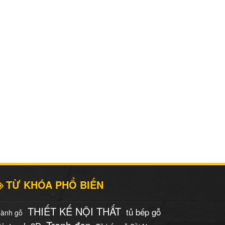
TỪ KHÓA PHỔ BIẾN
THIẾT KẾ NỘI THẤT
tủ bếp gỗ
ành gỗ