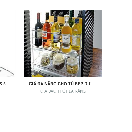
Add to Cart
MÁY HÚT MÙI FS 3388 C2 / FS 3388 C2 BLACK
GIÁ ĐA NĂNG CHO TỦ BẾP DƯỚI (GIÁ GIAO THỚT, GIÁ ĐỒ KHÔ, CHAI LỌ...)
GIÁ DAO THỚT ĐA NĂNG