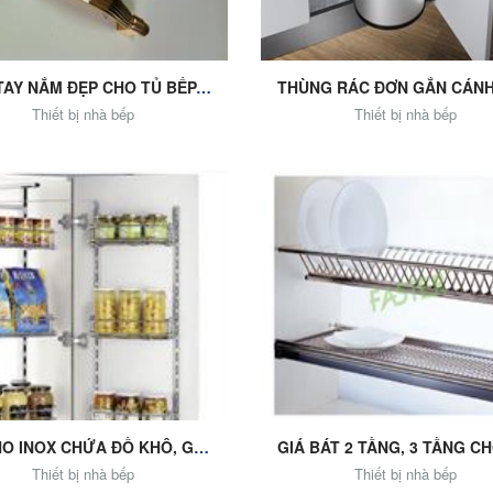
MẪU TAY NẮM ĐẸP CHO TỦ BẾP, TỦ ÁO, TỦ TRANG TRÍ ...
Thiết bị nhà bếp
Thiết bị nhà bếp
o Cart
Add to Cart
TỦ KHO INOX CHỨA ĐỒ KHÔ, GIẢI PHÁP CHO NHÀ BẾP
Thiết bị nhà bếp
Thiết bị nhà bếp