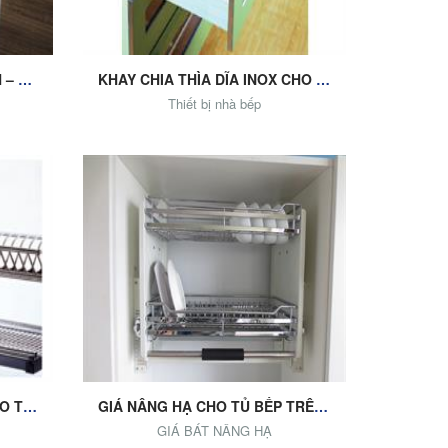
THÙNG RÁC ĐƠN GẮN CÁNH – FS-DB14L
KHAY CHIA THÌA DĨA INOX CHO NGĂN KÉO TỦ BẾP DƯỚI
Thiết bị nhà bếp
Add to Cart
GIÁ BÁT 2 TẦNG, 3 TẦNG CHO TỦ BẾP TRÊN
GIÁ NÂNG HẠ CHO TỦ BẾP TRÊN: GIÁ BÁT ĐĨA DI ĐỘNG, GIÁ ĐỒ KHÔ
GIÁ BÁT NÂNG HẠ