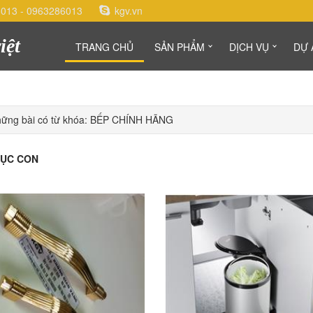
6013
-
0963286013
kgv.vn
iệt
TRANG CHỦ
SẢN PHẨM
DỊCH VỤ
DỰ 
ững bài có từ khóa: BẾP CHÍNH HÃNG
ỤC CON
o Cart
Add to Cart