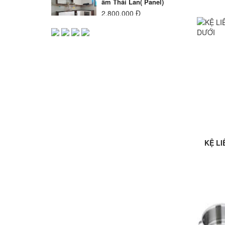
ẩm Thái Lan( Panel)
2.800.000 Đ
Đặt mua
Tủ bếp Inox cánh
Melamin
5.300.000 Đ
Đặt mua
Add t
Tủ bếp Inox Cánh Kính
8.500.000 Đ
Đặt mua
Tủ bếp inox cánh gỗ tự
nhiên xoan đào
7.500.000 Đ
Đặt mua
Tủ bếp Inox Cánh
Acrylic