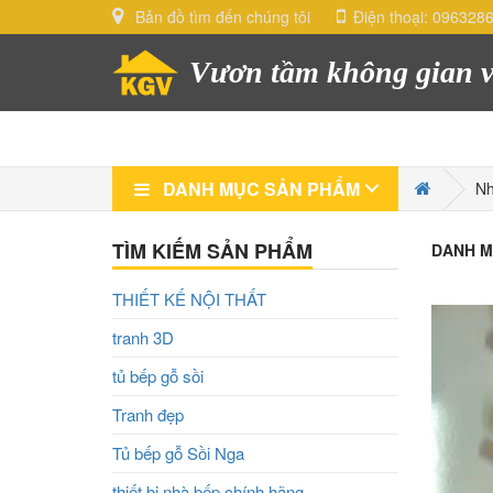
Bản đồ tìm đến chúng tôi
Điện thoại:
096328
Vươn tầm không gian v
DANH MỤC SẢN PHẨM
Nh
TÌM KIẾM SẢN PHẨM
DANH M
THIẾT KẾ NỘI THẤT
tranh 3D
tủ bếp gỗ sồi
Tranh đẹp
Tủ bếp gỗ Sồi Nga
Add t
thiết bị nhà bếp chính hãng