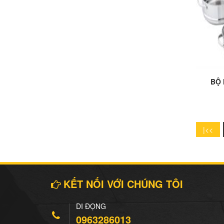
7.500.000 Đ
Đặt mua
Add t
BỘ 
KẾT NỐI VỚI CHÚNG TÔI
DI ĐỘNG
0963286013